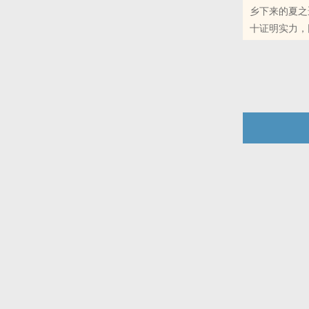
乡下来的夏之
十证明实力，
之遥同学的隐
手就挑个最好
分。??对此
本站提示：各
朋友推荐哦！