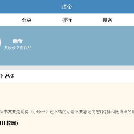
瞳帝
分类
排行
搜索
瞳帝
共收录 2 部作品
部作品集
位书友要是觉得《小哑巴》还不错的话请不要忘记向您QQ群和微博里的
1H 校园）