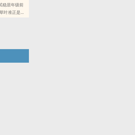
试稳居年级前
草叶准正是夏
找男朋友一出
跟她讨要名
Q群和微博里的