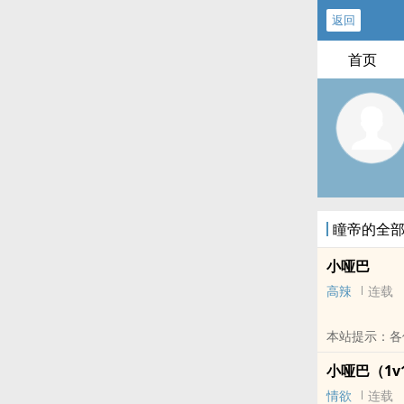
返回
首页
瞳帝的全
小哑巴
高辣
连载
本站提示：各
小哑巴（1v
情欲
连载