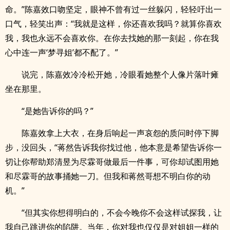
命。”陈嘉效口吻坚定，眼神不曾有过一丝躲闪，轻轻吁出一
口气，轻笑出声：“我就是这样，你还喜欢我吗？就算你喜欢
我，我也永远不会喜欢你。在你去找她的那一刻起，你在我
心中连一声‘梦寻姐’都不配了。”
说完，陈嘉效冷冷松开她，冷眼看她整个人像片落叶瘫
坐在那里。
“是她告诉你的吗？”
陈嘉效拿上大衣，在身后响起一声哀怨的质问时停下脚
步，没回头，“蒋然告诉我你找过他，他本意是希望告诉你一
切让你帮助郑清昱为尽霖哥做最后一件事，可你却试图用她
和尽霖哥的故事捅她一刀。但我和蒋然哥想不明白你的动
机。”
“但其实你想得明白的，不会今晚你不会这样试探我，让
我自己跳进你的陷阱。当年，你对我也仅仅是对姐姐一样的