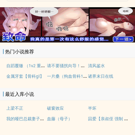
热门小说推荐
自蹈覆辙 （1v2 重生）
请不要骚扰向导！（哨向NPH）
清风鉴水
一片桑（狗血骨科1v1）
金属牙套【骨科gl】
诸界末日在线
最近入库小说
上梁不正
破窗效应
半坏
我的哑巴总裁妻子（双A）
囚爱【亲叔侄 强制 1v1 H】
血藤（母子）