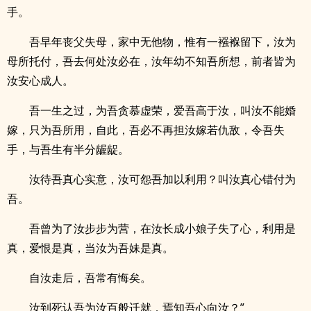
手。
吾早年丧父失母，家中无他物，惟有一襁褓留下，汝为
母所托付，吾去何处汝必在，汝年幼不知吾所想，前者皆为
汝安心成人。
吾一生之过，为吾贪慕虚荣，爱吾高于汝，叫汝不能婚
嫁，只为吾所用，自此，吾必不再担汝嫁若仇敌，令吾失
手，与吾生有半分龌龊。
汝待吾真心实意，汝可怨吾加以利用？叫汝真心错付为
吾。
吾曾为了汝步步为营，在汝长成小娘子失了心，利用是
真，爱恨是真，当汝为吾妹是真。
自汝走后，吾常有悔矣。
汝到死认吾为汝百般迁就，焉知吾心向汝？”