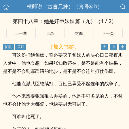
檀郎说（古言兄妹）（真骨科h）
第四十八章：她是奸臣妹妹篇（九）（1 / 2）
上一章
目录
封面
下一页
〔加入书签〕
可这份打绝匈奴，誓必要灭了匈奴人的决心日日夜夜步
入梦中，他也会想，如果张知敬还在，是不是能有个结果，
是不是不会到罪己诏的地步，是不是不会连年打仗伤民。
他能点派武臣继续打，百姓已承受不起连年的战争了。
他本来想要张知敬去办妥的，他是不可多见的人，不然
也不会让他为大都督，也快要封无可封了。
可谁叫他死了。
死了的人，他只能另改他人。