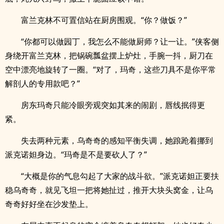
富兰克林不可置信站在厨房围观。“你？做饭？”
“你都可以做园丁，我怎么不能做厨师？让一让。”侠客侧
身绕开富兰克林，把锅碗瓢盆摆上炉灶，手腕一抖，厨刀在
空中漂亮地旋转了一圈。“对了，玛奇，这些刀具不是你平常
解剖人的专用款吧？”
房东玛奇只能冷眼旁观突如其来的闹剧，唇线抿得更
紧。
失去两种元素，乌奇奇的感知平衡失调，她踉跄着挪到
派克诺妲身边。“玛奇是不是要砍人了？”
“大概是你的气息勾起了大家的战斗欲。”派克诺妲正要扶
稳乌奇奇，就见飞坦一把将她扯过，推开大块头窝金，让乌
奇奇好好坐在沙发垫上。