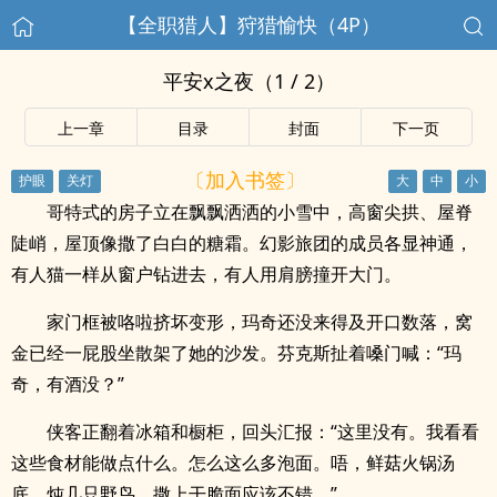
【全职猎人】狩猎愉快（4P）
平安x之夜（1 / 2）
上一章
目录
封面
下一页
〔加入书签〕
哥特式的房子立在飘飘洒洒的小雪中，高窗尖拱、屋脊
陡峭，屋顶像撒了白白的糖霜。幻影旅团的成员各显神通，
有人猫一样从窗户钻进去，有人用肩膀撞开大门。
家门框被咯啦挤坏变形，玛奇还没来得及开口数落，窝
金已经一屁股坐散架了她的沙发。芬克斯扯着嗓门喊：“玛
奇，有酒没？”
侠客正翻着冰箱和橱柜，回头汇报：“这里没有。我看看
这些食材能做点什么。怎么这么多泡面。唔，鲜菇火锅汤
底，炖几只野鸟，撒上干脆面应该不错。”