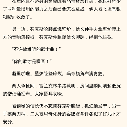
在屋内直不起身的窝金缠着乌奇奇想打架，她也好奇少
了两种最惯用的能力之后自己要怎么迎战。俩人被飞坦恶狠
狠瞪到收敛了。
另一边，芬克斯哈腰点燃壁炉，信长伸手去拿壁炉架上
方的音响遥控器。芬克斯伸腿踢信长脚踝，绊倒他拦截。
“不许放难听的武士曲！”
“你的歌才是噪音！”
噼里啪啦。壁炉险些碎裂。玛奇额角布满青筋。
两人争抢间，富兰克林半路截胡，房间里瞬间响起低沉
的僧侣诵经声。大家捂耳哀嚎。
被锁喉的信长仍不忘揍芬克斯脑袋，抓烂他发型，另一
手摸向刀柄，二人被玛奇化身的容嬷嬷拿针各戳了好几下才
安分。