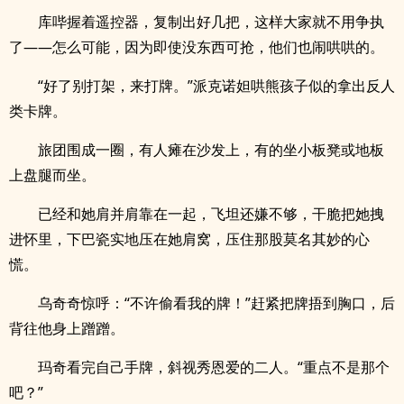
库哔握着遥控器，复制出好几把，这样大家就不用争执
了——怎么可能，因为即使没东西可抢，他们也闹哄哄的。
“好了别打架，来打牌。”派克诺妲哄熊孩子似的拿出反人
类卡牌。
旅团围成一圈，有人瘫在沙发上，有的坐小板凳或地板
上盘腿而坐。
已经和她肩并肩靠在一起，飞坦还嫌不够，干脆把她拽
进怀里，下巴瓷实地压在她肩窝，压住那股莫名其妙的心
慌。
乌奇奇惊呼：“不许偷看我的牌！”赶紧把牌捂到胸口，后
背往他身上蹭蹭。
玛奇看完自己手牌，斜视秀恩爱的二人。“重点不是那个
吧？”