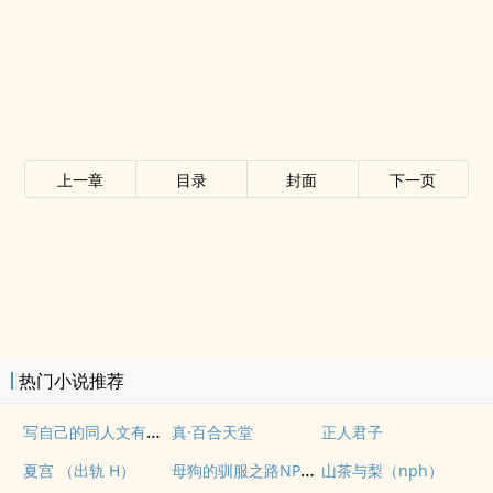
上一章
目录
封面
下一页
热门小说推荐
写自己的同人文有什么问题！（NP）
真·百合天堂
正人君子
母狗的驯服之路NP（强制爱）
夏宫 （出轨 H）
山茶与梨（nph）