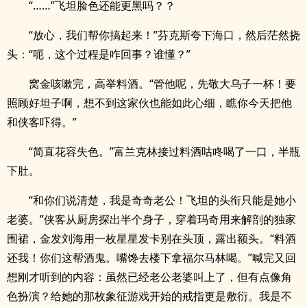
“……”飞坦脸色还能更黑吗？？
“放心，我们帮你搞起来！”芬克斯夸下海口，然后茫然挠
头：“呃，这个过程是咋回事？谁懂？”
窝金咳嗽完，高举料酒。“管他呢，先敬大乌子一杯！要
照顾好坦子啊，想不到这家伙也能如此心细，瞧你今天把他
和侠客吓得。”
“简直花容失色。”富兰克林接过料酒咕咚喝了一口，半瓶
下肚。
“和你们说清楚，我是奇奇老公！飞坦的头衔只能是她小
老婆。”侠客从厨房探出半个身子，穿着玛奇用来解剖的独家
围裙，金发刘海用一枚星星发卡别在头顶，露出额头。“料酒
还我！你们这帮酒鬼。嘴馋去楼下拿福尔马林喝。”喊完又回
想刚才听到的内容：虽然已经老公老婆叫上了，但有点像角
色扮演？给她的那枚象征游戏开始的戒指更是敷衍。我是不