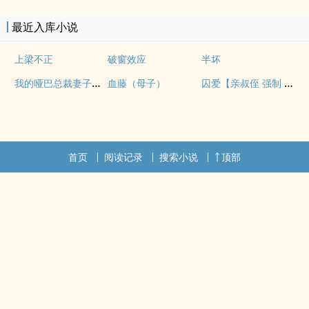
最近入库小说
上梁不正
破窗效应
半坏
我的哑巴总裁妻子（双A）
囚爱【亲叔侄 强制 1v1 H】
血藤（母子）
首页
阅读记录
搜索小说
顶部