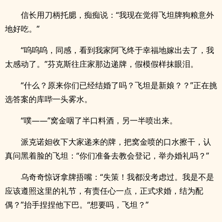
信长用刀柄托腮，痴痴说：“我现在觉得飞坦牌狗粮意外
地好吃。”
“呜呜呜，同感，看到我家阿飞终于幸福地嫁出去了，我
太感动了。”芬克斯往庄家那边递牌，假模假样抹眼泪。
“什么？原来你们已经结婚了吗？飞坦是新娘？？”正在挑
选答案的库哔一头雾水。
“噗——”窝金咽了半口料酒，另一半喷出来。
派克诺妲收下大家递来的牌，把窝金喷的口水擦干，认
真问黑着脸的飞坦：“你们准备去教会登记，举办婚礼吗？”
乌奇奇惊讶拿牌捂嘴：“失策！我都没考虑过。我是不是
应该遵照这里的礼节，有责任心一点，正式求婚，结为配
偶？”抬手捏捏他下巴。“想要吗，飞坦？”