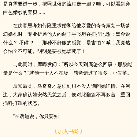
是真需要进一步，按照世俗的流程走一遍？哇，可以看到穿
白色婚纱的宝贝……
在侠客思考如何隆重求婚和给他亲爱的奇奇策划一场梦
幻婚礼时，专业折磨他人的刽子手飞坦在扭捏地想：窝金说
什么？‘吓得’？……那种不舒服的感觉，是害怕？嘁，我竟然
会怕？不可能。明明是要被她烦死了！
与此同时，库哔发问：“所以今天到底怎么回事？那股能
量是什么？”就他一个人不在场，感觉错过了很多，小失落。
后知后觉，乌奇奇才意识到根本没人询问她详情。在河
边，大家确认她安然无恙之后，便对此翻篇不再多言，重回
插科打诨的状态。
“长话短说，你只要知
〔加入书签〕