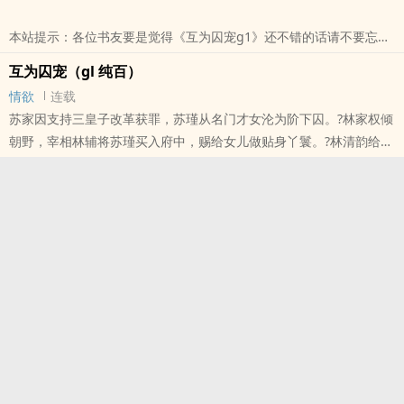
昔日高高在上的千金，沦为阶下囚。?身份逆转，地位互换。?所有人
本站提示：各位书友要是觉得《互为囚宠g1》还不错的话请不要忘记
都以为苏瑾会千百倍地报复回去。?
向您QQ群和微博里的朋友推荐哦！
本站提示：各位书友要是觉得《互为囚宠gl》还不错的话请不要忘记
互为囚宠（gl 纯百）
向您QQ群和微博里的朋友推荐哦！
情欲
连载
苏家因支持三皇子改革获罪，苏瑾从名门才女沦为阶下囚。?林家权倾
朝野，宰相林辅将苏瑾买入府中，赐给女儿做贴身丫鬟。?林清韵给苏
瑾立规矩——睡脚踏，寅时起，奉茶水温必须分毫不差。她看着苏瑾
被沸水烫伤也不吭声，心想：这人倒是能忍。?后来，三皇子兵变夺
位，林家倒台，苏家平反。昔日跪在脚踏上的丫鬟，成了新朝新贵；
昔日高高在上的千金，沦为阶下囚。?身份逆转，地位互换。?所有人
都以为苏瑾会千百倍地报复回去。?
本站提示：各位书友要是觉得《互为囚宠（gl 纯百）》还不错的话请
不要忘记向您QQ群和微博里的朋友推荐哦！