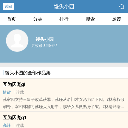
馒头小园
返回
首页
分类
排行
搜索
足迹
馒头小园
共收录 3 部作品
馒头小园的全部作品集
互为囚宠gl
情欲
连载
苏家因支持三皇子改革获罪，苏瑾从名门才女沦为阶下囚。?林家权倾
朝野，宰相林辅将苏瑾买入府中，赐给女儿做贴身丫鬟。?林清韵给苏
瑾立规矩——睡脚踏，寅时起，奉茶水温必须分毫不差。她看着苏瑾
互为囚宠g1
被沸水烫伤也不吭声，心想：这人倒是能忍。?后来，三皇子兵变夺
高辣
连载
位，林家倒台，苏家平反。昔日跪在脚踏上的丫鬟，成了新朝新贵；