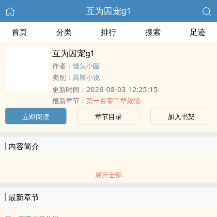
互为囚宠g1
首页
分类
排行
搜索
足迹
互为囚宠g1
作者：
馒头小园
类别：
高辣小说
2026-08-03 12:25:15
更新时间：
最新章节：
第一百零二章敛惜
立即阅读
章节目录
加入书架
内容简介
展开全部
最新章节