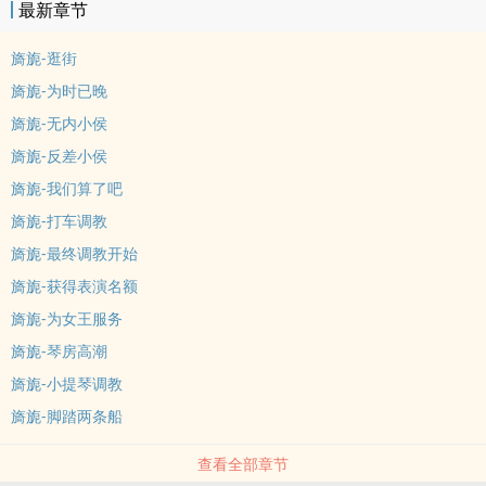
最新章节
旖旎-逛街
旖旎-为时已晚
旖旎-无内小侯
旖旎-反差小侯
旖旎-我们算了吧
旖旎-打车调教
旖旎-最终调教开始
旖旎-获得表演名额
旖旎-为女王服务
旖旎-琴房高潮
旖旎-小提琴调教
旖旎-脚踏两条船
查看全部章节