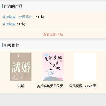
rr旖的作品
静海旖旎（校园高H）
/
rr旖
静海旖旎
/
rr旖
查看全部作品
相关推荐
试婚
姜赞容她受苦又受难（NPH）
自蹈覆辙 （1v2 重生）