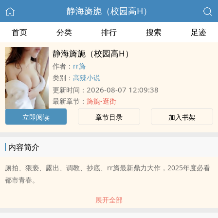
静海旖旎（校园高H）
首页
分类
排行
搜索
足迹
静海旖旎（校园高H）
作者：
rr旖
类别：
高辣小说
2026-08-07 12:09:38
更新时间：
最新章节：
旖旎-逛街
立即阅读
章节目录
加入书架
内容简介
厕拍、猥亵、露出、调教、抄底、rr旖最新鼎力大作，2025年度必看
都市青春。
展开全部