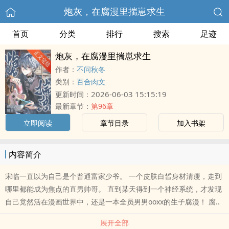
炮灰，在腐漫里揣崽求生
首页
分类
排行
搜索
足迹
炮灰，在腐漫里揣崽求生
作者：
不问秋冬
类别：
百合肉文
2026-06-03 15:15:19
更新时间：
最新章节：
第96章
立即阅读
章节目录
加入书架
内容简介
宋临一直以为自己是个普通富家少爷。 一个皮肤白皙身材清瘦，走到
哪里都能成为焦点的直男帅哥。 直到某天得到一个神经系统，才发现
自己竟然活在漫画世界中，还是一本全员男男ooxx的生子腐漫！ 腐..
展开全部