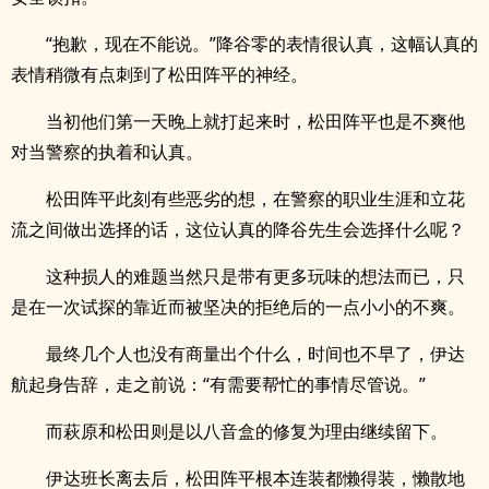
“抱歉，现在不能说。”降谷零的表情很认真，这幅认真的
表情稍微有点刺到了松田阵平的神经。
当初他们第一天晚上就打起来时，松田阵平也是不爽他
对当警察的执着和认真。
松田阵平此刻有些恶劣的想，在警察的职业生涯和立花
流之间做出选择的话，这位认真的降谷先生会选择什么呢？
这种损人的难题当然只是带有更多玩味的想法而已，只
是在一次试探的靠近而被坚决的拒绝后的一点小小的不爽。
最终几个人也没有商量出个什么，时间也不早了，伊达
航起身告辞，走之前说：“有需要帮忙的事情尽管说。”
而萩原和松田则是以八音盒的修复为理由继续留下。
伊达班长离去后，松田阵平根本连装都懒得装，懒散地