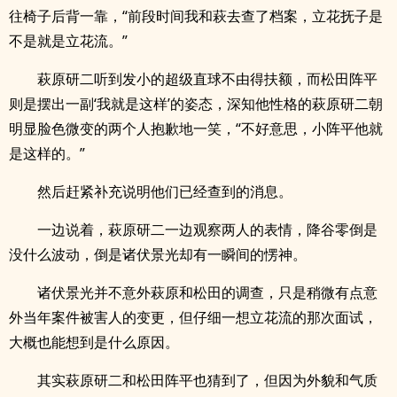
往椅子后背一靠，“前段时间我和萩去查了档案，立花抚子是
不是就是立花流。”
萩原研二听到发小的超级直球不由得扶额，而松田阵平
则是摆出一副‘我就是这样’的姿态，深知他性格的萩原研二朝
明显脸色微变的两个人抱歉地一笑，“不好意思，小阵平他就
是这样的。”
然后赶紧补充说明他们已经查到的消息。
一边说着，萩原研二一边观察两人的表情，降谷零倒是
没什么波动，倒是诸伏景光却有一瞬间的愣神。
诸伏景光并不意外萩原和松田的调查，只是稍微有点意
外当年案件被害人的变更，但仔细一想立花流的那次面试，
大概也能想到是什么原因。
其实萩原研二和松田阵平也猜到了，但因为外貌和气质