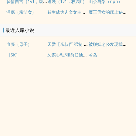
多情自古（1v1，腹黑内侍咸鱼皇后）
遭殃（1v1，校园h）
山茶与梨（nph）
转生成为肉文女主的女儿后（星际nph）
魔王母女的床上秘情（gl乱伦）
湖底（亲父女）
最近入库小说
囚爱【亲叔侄 强制 1v1 H】
被联姻老公发现我写po文后
血藤（母子）
久谋心动/和前任她小姨先婚后爱
［SK］
冷岛