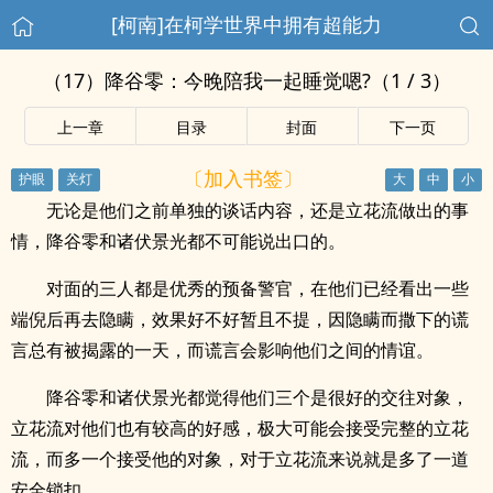
[柯南]在柯学世界中拥有超能力
（17）降谷零：今晚陪我一起睡觉嗯?（1 / 3）
上一章
目录
封面
下一页
〔加入书签〕
无论是他们之前单独的谈话内容，还是立花流做出的事
情，降谷零和诸伏景光都不可能说出口的。
对面的三人都是优秀的预备警官，在他们已经看出一些
端倪后再去隐瞒，效果好不好暂且不提，因隐瞒而撒下的谎
言总有被揭露的一天，而谎言会影响他们之间的情谊。
降谷零和诸伏景光都觉得他们三个是很好的交往对象，
立花流对他们也有较高的好感，极大可能会接受完整的立花
流，而多一个接受他的对象，对于立花流来说就是多了一道
安全锁扣。