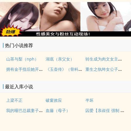
热门小说推荐
转生成为肉文女主的女儿后（星际nph）
山茶与梨（nph）
湖底（亲父女）
拥有金手指后她开始为所欲为（nph）
《玉壶传》（骨科）（兄妹）（np）
重生之纨绔女公子（NPH）
最近入库小说
上梁不正
破窗效应
半坏
我的哑巴总裁妻子（双A）
囚爱【亲叔侄 强制 1v1 H】
血藤（母子）