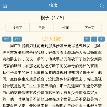
疯魔
楔子（1 / 5）
没有了
目录
封面
下一页
〔加入书签〕
周广生提着刀往前走到那几步甚至走得意气风发，那血
腥里愈发浓郁的芒硝气息，好像奔着上战场杀人头以赚取军
功勋爵去的，仅仅一瞬间，他就手起刀落砍下了他的父亲周
鸿霖的脑袋，在那之前他还打断了同父异母的兄长的双腿，
私生子眼中的狂悖无道被亲眷的蔑视衬得贱到了骨子里，他
周广生好像生来就是贱命，没比野狗好到哪里去，所以蔑视
就合该是他周广生生来便应得的，那一刻连周广生也分不清
自己的这份低贱有多少是血脉里的，有多少是周鸿霖定义
的，他一时更加分不清他出生在这个世界上是不是就是为了
杀死自己父亲，无论是不是，走到现在已经每走一步都是死