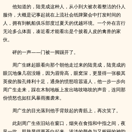
他知道的，陆竟成这种人，从小到大被衣着整洁的仆人
服侍，大概是记事起就在上流社会纸牌聚会中打发时间的
人，拥有到帆船俱乐部度过夏天的优越环境。一个外在言行
无论多么体面，凑近看才能看出是个披着人皮的禽兽的家
伙。
砰的一声——门被一脚踢开了。
周广生眯起眼看向那个朝他走过来的陆竟成，陆竟成的
眼沉地像几宿没睡，因为眉骨高，眼窝深，更显得一张极其
英俊的脸孔锋利十足，通身的愤怒喧嚣逼人，他一步一步向
周广生走来，踩在木制地板上发出咯吱咯吱的声音，连同那
份愤怒也如狂风暴雨搬袭来。
周广生的目光落到他手背鼓起的青筋上，再次笑了。
此刻周广生依旧站在窗口，烟夹在食指和中指之间，夜
风一吹，肌肤显得更苍白起来，浅淡的颜色与又秾丽的神韵