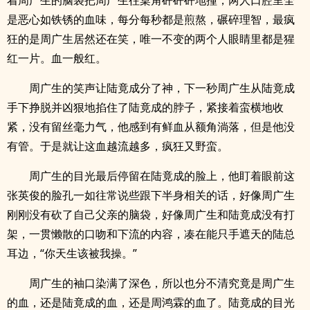
着周广生的脑袋把周广生往桌角砰砰砰地撞，两人口腔里全
是恶心如铁锈的血味，每分每秒都是煎熬，碾碎理智，最疯
狂的是周广生居然还在笑，唯一不变的两个人眼睛里都是猩
红一片。血一般红。
周广生的笑声让陆竟成分了神，下一秒周广生从陆竟成
手下挣脱并凶狠地掐住了陆竟成的脖子，紧接着蛮横地收
紧，没有留丝毫力气，他感到有鲜血从额角淌落，但是他没
有管。于是就让这血越流越多，疯狂又野蛮。
周广生的目光最后停留在陆竟成的脸上，他盯着眼前这
张英俊的脸孔一如往常说些跟下半身相关的话，好像周广生
刚刚没有砍了自己父亲的脑袋，好像周广生和陆竟成没有打
架，一贯懒散的口吻和下流的内容，凑在能只手遮天的陆总
耳边，“你天生该被我操。”
周广生的袖口染满了深色，所以也分不清究竟是周广生
的血，还是陆竟成的血，还是周鸿霖的血了。陆竟成的目光