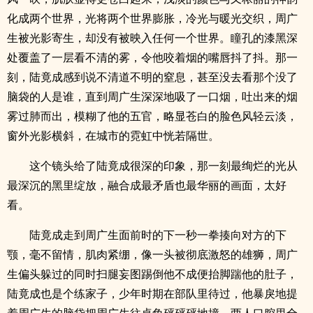
化成两个世界，光将两个世界膨胀，冷光与暖光交织，周广
生被光影寄生，却没有被映入任何一个世界。瞳孔的漆黑深
处覆盖了一层看不清的雾，令他咬着烟的嘴唇抖了抖。那一
刻，陆竟成感到说不清道不明的窒息，甚至没去看那个没了
脑袋的人是谁，直到周广生深深地吸了一口烟，吐出来的烟
.
雾过肺而出，模糊了他的五官，略显苍白的脸色风轻云淡，
窗外光影横斜，在城市的霓虹中恍若隔世。
这个镜头给了陆竟成很深的印象，那一刻最绚烂的光从
最深沉的黑里绽放，融合成最矛盾也最华丽的画面，太好
看。
陆竟成走到周广生面前时的下一秒一拳揍向对方的下
颚，毫不留情，肌肉紧绷，像一头被彻底激怒的雄狮，周广
生偏头躲过的同时扫腿妄图踢倒他不成便抬脚踹他的肚子，
陆竟成也是个练家子，少年时期在部队里待过，他暴戾地提