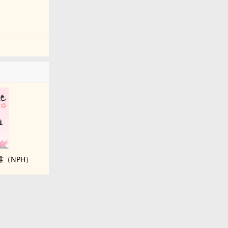
（NPH）