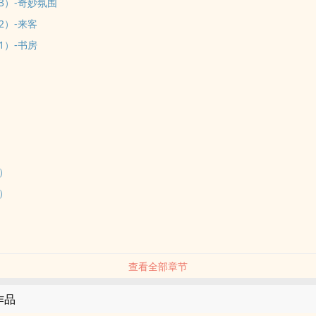
3）-奇妙氛围
2）-来客
1）-书房
）
）
）
）
）
）
）
查看全部章节
的作品