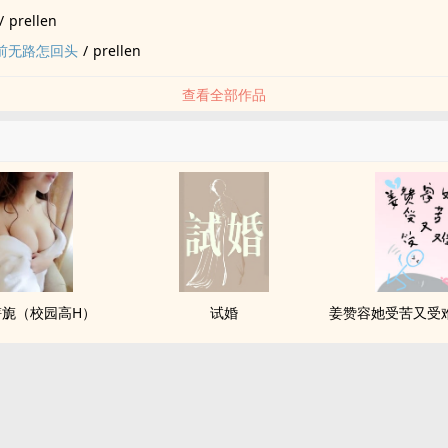
/
prellen
眼前无路怎回头
/
prellen
查看全部作品
旖旎（校园高H）
试婚
姜赞容她受苦又受难