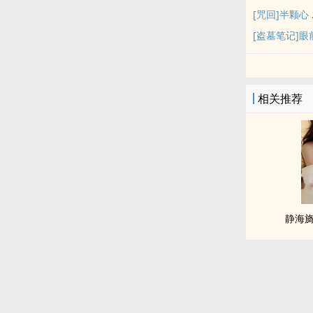
[咒回]半颗心
[盗墓笔记]
相关推荐
静海